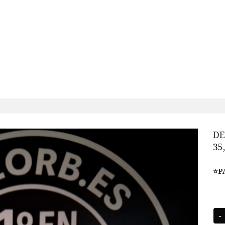
DE
35
⭐️P