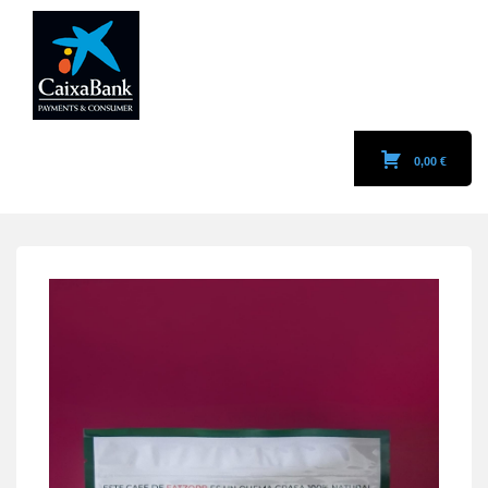
MENU
0,00 €